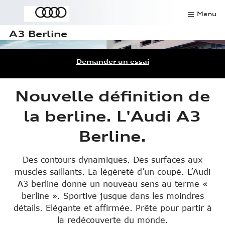
Menu
A3 Berline
Contact
Demander un essai
Offres du mois
SAV
Nouvelle définition de
la berline. L'Audi A3
Rendez-vous atelier
Berline.
Pièces détachées
Demander un essai
Des contours dynamiques. Des surfaces aux
muscles saillants. La légèreté d’un coupé. L’Audi
Véhicules de direction
A3 berline donne un nouveau sens au terme «
berline ». Sportive jusque dans les moindres
détails. Elégante et affirmée. Prête pour partir à
Modèles
la redécouverte du monde.