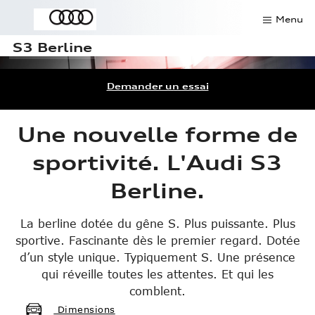
Menu
S3 Berline
Contact
Demander un essai
Offres du mois
SAV
Une nouvelle forme de
sportivité. L'Audi S3
Rendez-vous atelier
Berline.
Pièces détachées
Demander un essai
La berline dotée du gêne S. Plus puissante. Plus
sportive. Fascinante dès le premier regard. Dotée
Véhicules de direction
d’un style unique. Typiquement S. Une présence
qui réveille toutes les attentes. Et qui les
comblent.
Modèles
Dimensions