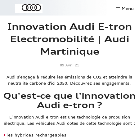
Menu
Innovation Audi E-tron
Contact
Electromobilité | Audi
Offres du mois
Martinique
SAV
09 Avril 21
Rendez-vous atelier
Audi s'engage à réduire les émissions de CO2 et atteindre la
Pièces détachées
neutralité carbone d'ici 2050. Découvrez ses engagements.
Qu'est-ce que l'innovation
Demander un essai
Audi e-tron ?
Véhicules de direction
L'innovation Audi e-tron est une technologie de propulsion
électrique. Les véhicules Audi dotés de cette technologie sont :
Modèles
les hybrides rechargeables