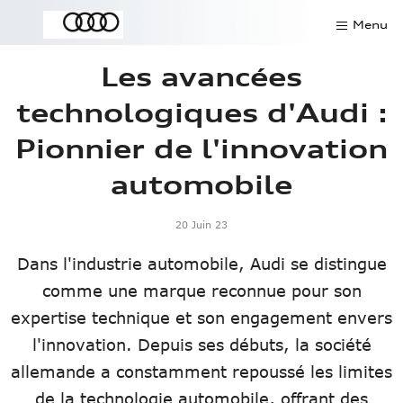
Menu
Les avancées
Contact
technologiques d'Audi :
Offres du mois
Pionnier de l'innovation
SAV
automobile
Rendez-vous atelier
20 Juin 23
Pièces détachées
Dans l'industrie automobile, Audi se distingue
Demander un essai
comme une marque reconnue pour son
expertise technique et son engagement envers
Véhicules de direction
l'innovation. Depuis ses débuts, la société
allemande a constamment repoussé les limites
Modèles
de la technologie automobile, offrant des