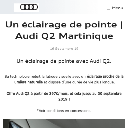
Menu
Un éclairage de pointe |
Contact
Audi Q2 Martinique
Offres du mois
16 Septembre 19
SAV
Un éclairage de pointe avec Audi Q2.
Rendez-vous atelier
Pièces détachées
Sa technologie réduit la fatigue visuelle avec un
éclairage proche de la
lumière naturelle
et dispose d’une durée de vie plus longue.
Demander un essai
Offre Audi Q2 à partir de 397€/mois, et cela jusqu’au 30 septembre
2019 !
Véhicules de direction
*Voir conditions en concessions.
Modèles