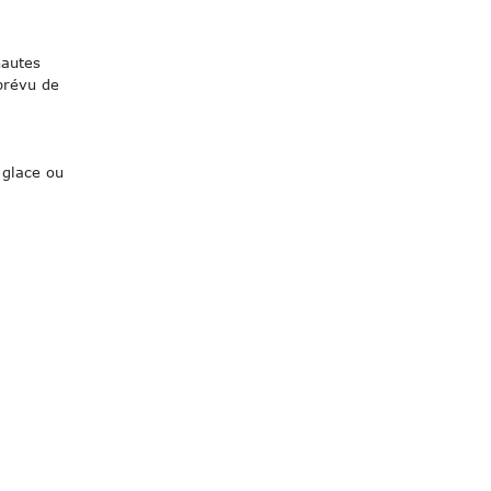
hautes
prévu de
 glace ou