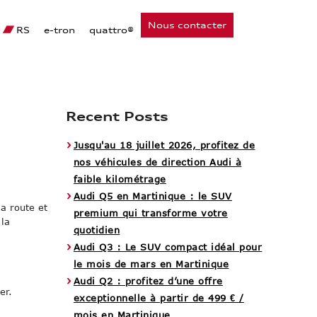
Fermer
Fermer
Fermer
Fermer
Fermer
Fermer
Fermer
Fermer
Fermer
Fermer
Fermer
Fermer
Fermer
Fermer
Fermer
Fermer
Fermer
Nous contacter
RS
e-tron
quattro®
Recent Posts
Jusqu'au 18 juillet 2026, profitez de
nos véhicules de direction Audi à
faible kilométrage
Audi Q5 en Martinique : le SUV
la route et
premium qui transforme votre
 la
quotidien
Audi Q3 : Le SUV compact idéal pour
le mois de mars en Martinique
Audi Q2 : profitez d’une offre
er.
exceptionnelle à partir de 499 € /
mois en Martinique