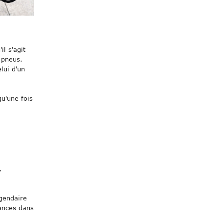
l s'agit
e pneus.
lui d'un
qu'une fois
,
gendaire
mances dans