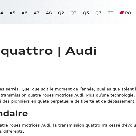
A4
A5
A6
A7
A8
Q2
Q3
Q5
Q7
TT
R8
s
Innovation
Audi Connect
tien et maintenance
Audi e-tron
quattro | Audi
s détachées
Audi quattro
ules Occasion
Audi Sport
les de direction
Audi Pre Sense
tie & Assistance
es serrés. Quel que soit le moment de l’année, quelles que soient 
 transmission quatre roues motrices Audi. Plus qu’une technologie,
lui des pionniers en quête perpétuelle de liberté et de dépassement.
ndaire
A1
A3
A4 Berline
A5 Coupé
A6 Berline
A7 Sportback
A8
Q2
Q3
Q5
Q7
TT Coupé
RS 3 Sportback
R8 Coupé
A3 Sportback e‑tron
quattro®
tre roues motrices Audi, la transmission quattro n’a cessé d’évolu
 différents.